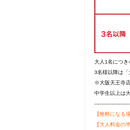
大人1名につき
3名様以降は
※大阪天王寺
中学生以上は
--------------------
【無料になる
【大人料金の