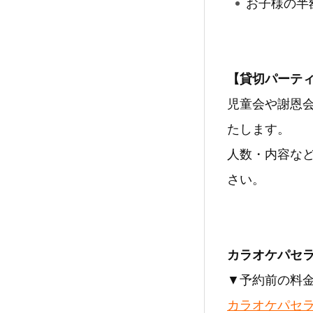
お子様の半
【貸切パーテ
児童会や謝恩
たします。
人数・内容な
さい。
カラオケパセ
▼予約前の料
カラオケパセ