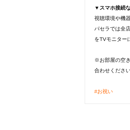
▼スマホ接続
視聴環境や機
パセラでは全
をTVモニタ
※お部屋の空
合わせくださ
#お祝い