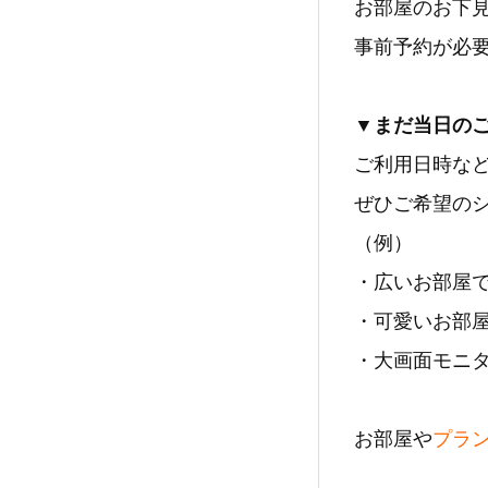
お部屋のお下
事前予約が必
▼まだ当日の
ご利用日時な
ぜひご希望の
（例）
・広いお部屋
・可愛いお部
・大画面モニ
お部屋や
プラ